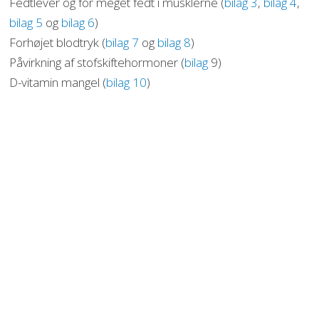
Fedtlever og for meget fedt i musklerne (
bilag 3
,
bilag 4
,
bilag 5
og
bilag 6
)
Forhøjet blodtryk (
bilag 7
og
bilag 8
)
Påvirkning af stofskiftehormoner (
bilag
9)
D-vitamin mangel (
bilag 10
)