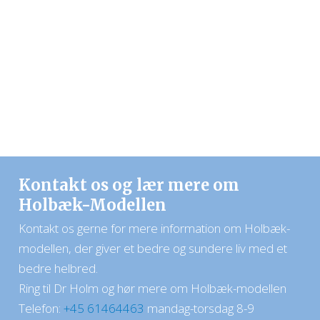
Kontakt os og lær mere om
Holbæk-Modellen
​Kontakt os gerne for mere information om Holbæk-
modellen, der giver et bedre og sundere liv med et
bedre helbred.
Ring til Dr Holm og hør mere om Holbæk-modellen
Telefon:​
+45 61464463
mandag-torsdag 8-9