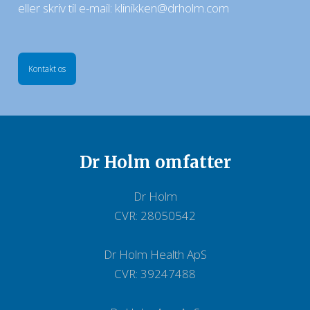
eller skriv til e-mail:
klinikken
@drholm.com
Kontakt os
Dr Holm​ omfatter
Dr Holm
CVR: 28050542
Dr Holm Health ApS
CVR: 39247488