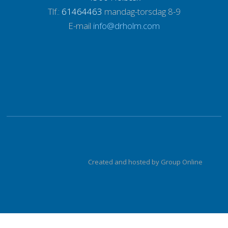
Tlf.:
61464463
mandag-torsdag 8-9
E-mail
info@drholm.com
Created and hosted by Group Online