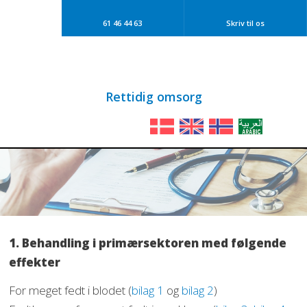
61 46 44 63​
Skriv til os​
​​Rettidig omsorg
1. Behandling i primærsektoren med følgende
effekter
For meget fedt i blodet (
bilag 1
og
bilag 2
)