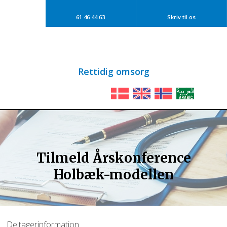
61 46 44 63​
Skriv til os​
​​Rettidig omsorg
Tilmeld Årskonference
Holbæk-modellen
Deltagerinformation